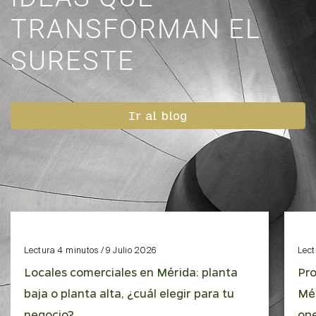
TRANSFORMAN EL
SURESTE
Ir al blog
Lectura 4 minutos / 9 Julio 2026
Lect
Locales comerciales en Mérida: planta
Pro
baja o planta alta, ¿cuál elegir para tu
Mér
negocio?
ope