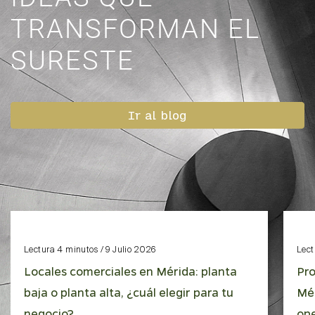
TRANSFORMAN EL
SURESTE
Ir al blog
Lectura 4 minutos / 9 Julio 2026
Lect
Locales comerciales en Mérida: planta
Pro
baja o planta alta, ¿cuál elegir para tu
Mér
negocio?
ope